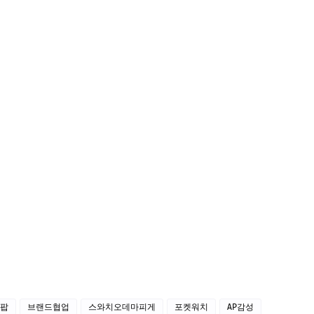
팝
브랜드협업
스와치오데마피게
포켓워치
AP감성