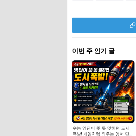
이번 주 인기 글
수능 영단어 뜻 못 맞히면 도시
폭발! 게임처럼 외우는 영어 단어