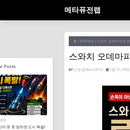
메타퓨전랩
홈
2030패션
스와치 오데마피게 로
스와치 오데마피
r Posts
신승엽(Alex Shin)
5월 15, 2026
2026
단어 뜻 못 맞히면 도시 폭발!