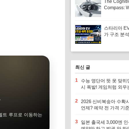
The Cogniti
Compass: 
Navigating 
Driven Front
Your Career
스타리아 E
Star
가 구조 분석
업자·학원 
격을 바꾸는
최신 글
1
수능 영단어 뜻 못 맞히
시 폭발! 게임처럼 외우
어 단어 암기법
2
2026 신비복숭아 수확
언제? 예약 전 가격 기준
 벨트 루프로 이동하는
르면 잘못 삽니다
3
일본 출국세 3,000엔 인
예약만 하고 발권 안 하