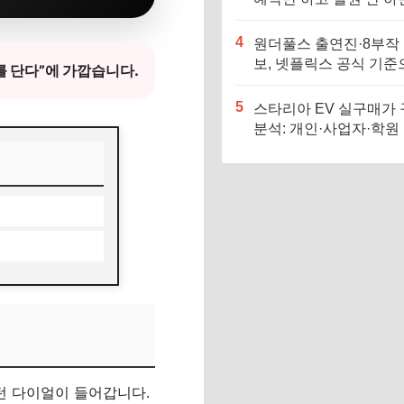
족여행 비용 더 낼 수 
다
4
원더풀스 출연진·8부작
보, 넷플릭스 공식 기준
를 단다”에 가깝습니다.
확인해야 하는 이유
5
스타리아 EV 실구매가
분석: 개인·사업자·학원
이 가격을 바꾸는 이유
턴 다이얼이 들어갑니다.