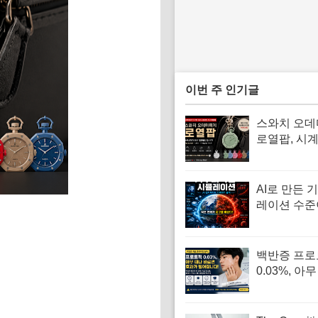
이번 주 인기글
스와치 오
로열팝, 시
라 디자인 
다
AI로 만든 
레이션 수준
까지 왔다…
직이는 ‘기
위젯 공개
백반증 프로
0.03%, 아
르면 피부가
해질 수 있