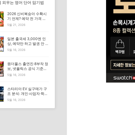
 외우는 영어 단어 암기법
2026 신비복숭아 수확시
기 언제? 예약 전 가격 기
준 모르면 잘못 삽니다
5월 21, 2026
일본 출국세 3,000엔 인
상, 예약만 하고 발권 안 하
면 가족여행 비용 더 낼 수
5월 16, 2026
있습니다
원더풀스 출연진·8부작 정
보, 넷플릭스 공식 기준으
로 확인해야 하는 이유
5월 16, 2026
스타리아 EV 실구매가 구
조 분석: 개인·사업자·학원
조건이 가격을 바꾸는 이
5월 16, 2026
유