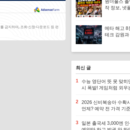
원더풀스 출
Star
작 정보, 넷
식 기준으로
야 하는 이
를 금지하며, 조회·신청·다운로드 등 편
메타 해고 8
테크 감원과 
리 대체 시
한국도 피할
구조조정 한
최신 글
1
수능 영단어 뜻 못 맞히
시 폭발! 게임처럼 외우
어 단어 암기법
2
2026 신비복숭아 수확
언제? 예약 전 가격 기준
르면 잘못 삽니다
3
일본 출국세 3,000엔 인
예약만 하고 발권 안 하