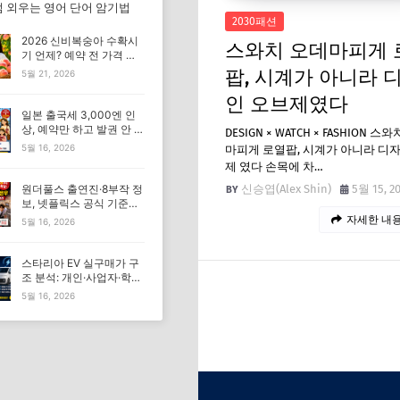
 외우는 영어 단어 암기법
2030패션
2026 신비복숭아 수확시
스와치 오데마피게 
기 언제? 예약 전 가격 기
준 모르면 잘못 삽니다
팝, 시계가 아니라 
5월 21, 2026
인 오브제였다
일본 출국세 3,000엔 인
상, 예약만 하고 발권 안 하
DESIGN × WATCH × FASHION 스
면 가족여행 비용 더 낼 수
5월 16, 2026
마피게 로열팝, 시계가 아니라 디
있습니다
제 였다 손목에 차…
신승엽(Alex Shin)
5월 15, 2
원더풀스 출연진·8부작 정
보, 넷플릭스 공식 기준으
로 확인해야 하는 이유
자세한 내용
5월 16, 2026
스타리아 EV 실구매가 구
조 분석: 개인·사업자·학원
조건이 가격을 바꾸는 이
5월 16, 2026
유