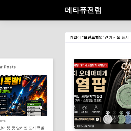
메타퓨전랩
라벨이
브랜드협업
인 게시물 표시
r Posts
2026
단어 뜻 못 맞히면 도시 폭발!