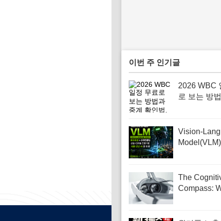
이번 주 인기글
2026 WBC
로 보는 방
확인법, 관람
구 팬을 위
쉬운 가이드
Vision-Lan
Model(VL
컴퓨팅이 만
업·디지털 
판단 AI의 
The Cogniti
Compass: 
Navigating 
Driven Front
Your Career