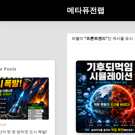
메타퓨전랩
라벨이
프론트엔드
인 게시물 표시
r Posts
2026
단어 뜻 못 맞히면 도시 폭발!