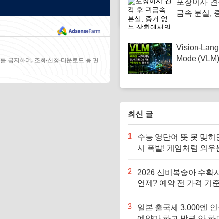
포장이사 견
터 라이트 
금속 분실, 
기 바뀜 | 눈
상황에서의
수팁
대처법 | 경
이드 | 사라
Vision-Lan
물건, 의심
Model(VL
를 금지하며, 조회·신청·다운로드 등 편
함수
컴퓨팅이 만
업·디지털 
판단 AI의 
최신 글
1
수능 영단어 뜻 못 맞히
시 폭발! 게임처럼 외우
어 단어 암기법
2
2026 신비복숭아 수확
언제? 예약 전 가격 기준
르면 잘못 삽니다
3
일본 출국세 3,000엔 인
예약만 하고 발권 안 하