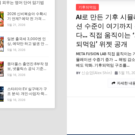
 외우는 영어 단어 암기법
기후되먹임
2026 신비복숭아 수확시
AI로 만든 기후 시
기 언제? 예약 전 가격 기
준 모르면 잘못 삽니다
션 수준이 여기까지
5월 21, 2026
다… 직접 움직이는 
일본 출국세 3,000엔 인
되먹임’ 위젯 공개
상, 예약만 하고 발권 안 하
면 가족여행 비용 더 낼 수
5월 16, 2026
있습니다
META FUSION LAB 직접 움직이는
뮬레이션 수증기 증가 → 해빙 감소
원더풀스 출연진·8부작 정
베도 약화. 기후되먹임 구조를…
보, 넷플릭스 공식 기준으
신승엽(Alex Shin)
5월 15, 2
로 확인해야 하는 이유
5월 16, 2026
자세한 내용
스타리아 EV 실구매가 구
조 분석: 개인·사업자·학원
조건이 가격을 바꾸는 이
5월 16, 2026
유