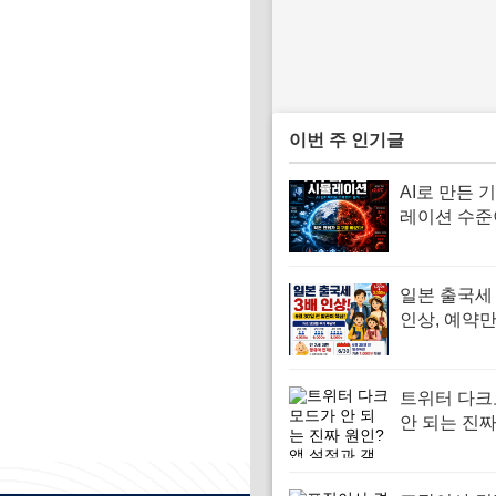
이번 주 인기글
AI로 만든 
레이션 수준
까지 왔다…
직이는 ‘기
위젯 공개
일본 출국세 
인상, 예약만
권 안 하면
비용 더 낼 
다
트위터 다
안 되는 진짜
앱 설정과 
스템 디스플
동 탈출 가이