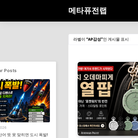
메타퓨전랩
라벨이
AP감성
인 게시물 표시
r Posts
2026
단어 뜻 못 맞히면 도시 폭발!