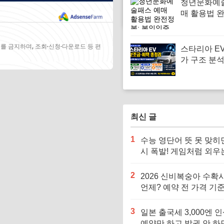
청년문화예
물건, 의심
매 활용법 
함수
본인인증 체
트 사용 전략
례로 알아보
를 금지하며, 조회·신청·다운로드 등 편
스타리아 E
가 구조 분석
업자·학원 
격을 바꾸는
최신 글
1
수능 영단어 뜻 못 맞히
시 폭발! 게임처럼 외우
어 단어 암기법
2
2026 신비복숭아 수확
언제? 예약 전 가격 기준
르면 잘못 삽니다
3
일본 출국세 3,000엔 인
예약만 하고 발권 안 하