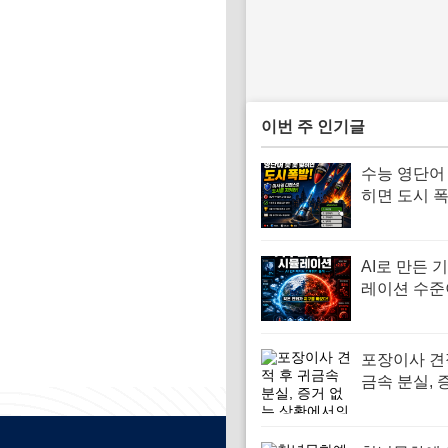
이번 주 인기글
수능 영단어 
히면 도시 폭
처럼 외우는
어 암기법
AI로 만든 
레이션 수준
까지 왔다…
직이는 ‘기
위젯 공개
포장이사 견
금속 분실, 
상황에서의
대처법 | 경
이드 | 사라