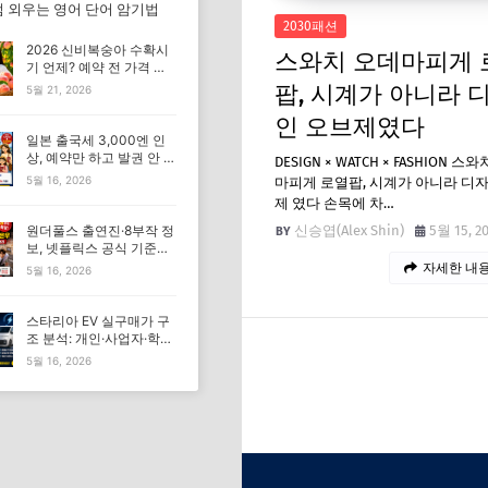
 외우는 영어 단어 암기법
2030패션
2026 신비복숭아 수확시
스와치 오데마피게 
기 언제? 예약 전 가격 기
준 모르면 잘못 삽니다
팝, 시계가 아니라 
5월 21, 2026
인 오브제였다
일본 출국세 3,000엔 인
상, 예약만 하고 발권 안 하
DESIGN × WATCH × FASHION 스
면 가족여행 비용 더 낼 수
5월 16, 2026
마피게 로열팝, 시계가 아니라 디
있습니다
제 였다 손목에 차…
신승엽(Alex Shin)
5월 15, 2
원더풀스 출연진·8부작 정
보, 넷플릭스 공식 기준으
로 확인해야 하는 이유
자세한 내용
5월 16, 2026
스타리아 EV 실구매가 구
조 분석: 개인·사업자·학원
조건이 가격을 바꾸는 이
5월 16, 2026
유