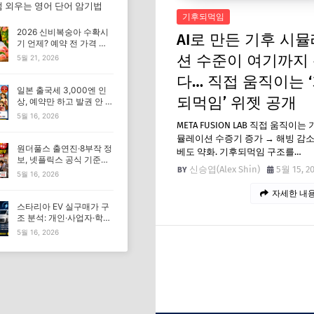
 외우는 영어 단어 암기법
기후되먹임
2026 신비복숭아 수확시
AI로 만든 기후 시
기 언제? 예약 전 가격 기
준 모르면 잘못 삽니다
션 수준이 여기까지
5월 21, 2026
다… 직접 움직이는 
일본 출국세 3,000엔 인
되먹임’ 위젯 공개
상, 예약만 하고 발권 안 하
면 가족여행 비용 더 낼 수
5월 16, 2026
있습니다
META FUSION LAB 직접 움직이는
뮬레이션 수증기 증가 → 해빙 감소
원더풀스 출연진·8부작 정
베도 약화. 기후되먹임 구조를…
보, 넷플릭스 공식 기준으
신승엽(Alex Shin)
5월 15, 2
로 확인해야 하는 이유
5월 16, 2026
자세한 내용
스타리아 EV 실구매가 구
조 분석: 개인·사업자·학원
조건이 가격을 바꾸는 이
5월 16, 2026
유