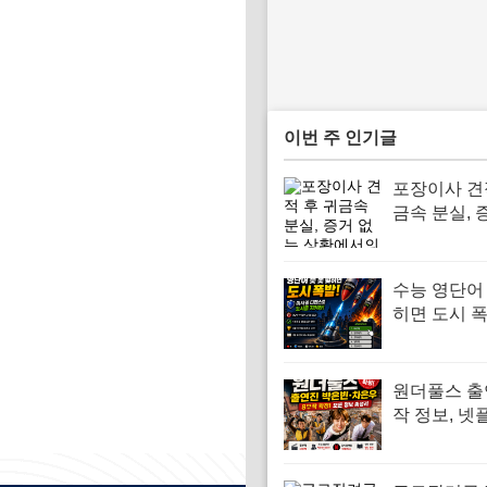
이번 주 인기글
포장이사 견
금속 분실, 
상황에서의
대처법 | 경
이드 | 사라
수능 영단어 
물건, 의심
히면 도시 폭
함수
처럼 외우는
어 암기법
원더풀스 출
작 정보, 넷
식 기준으로
야 하는 이