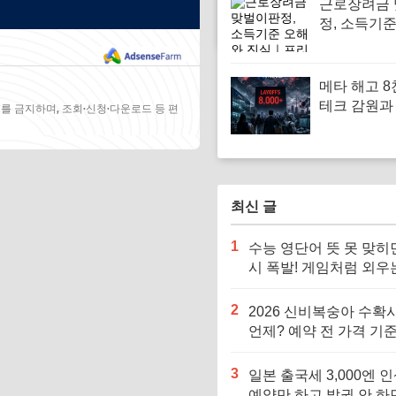
근로장려금
정, 소득기
진실｜프리
사례로 총소
까지 한눈에
메타 해고 8
테크 감원과 
를 금지하며, 조회·신청·다운로드 등 편
리 대체 시
한국도 피할
구조조정 한
최신 글
1
수능 영단어 뜻 못 맞히
시 폭발! 게임처럼 외우
어 단어 암기법
2
2026 신비복숭아 수확
언제? 예약 전 가격 기준
르면 잘못 삽니다
3
일본 출국세 3,000엔 인
예약만 하고 발권 안 하