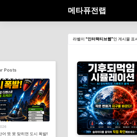
메타퓨전랩
라벨이
인터랙티브웹
인 게시물 표
r Posts
2026
단어 뜻 못 맞히면 도시 폭발!