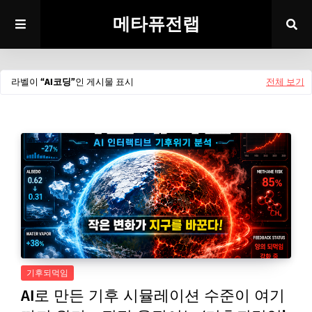
메타퓨전랩
라벨이
AI코딩
인 게시물 표시
전체 보기
기후되먹임
AI로 만든 기후 시뮬레이션 수준이 여기