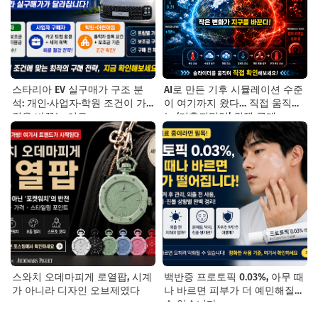
스타리아 EV 실구매가 구조 분
AI로 만든 기후 시뮬레이션 수준
석: 개인·사업자·학원 조건이 가
이 여기까지 왔다… 직접 움직이
격을 바꾸는 이유
는 ‘기후되먹임’ 위젯 공개
스와치 오데마피게 로열팝, 시계
백반증 프로토픽 0.03%, 아무 때
가 아니라 디자인 오브제였다
나 바르면 피부가 더 예민해질
수 있습니다