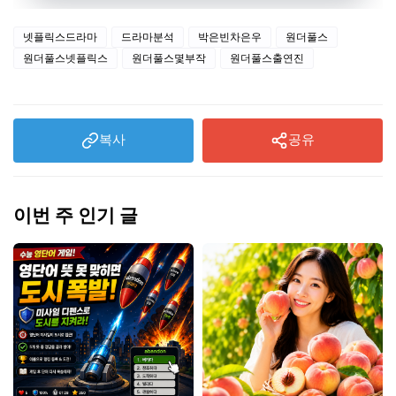
넷플릭스드라마
드라마분석
박은빈차은우
원더풀스
원더풀스넷플릭스
원더풀스몇부작
원더풀스출연진
복사
공유
이번 주 인기 글