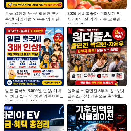
수능 영단어 뜻 못 맞히면 도시
2026 신비복숭아 수확시기 언
폭발! 게임처럼 외우는 영어 단
제? 예약 전 가격 기준 모르면 잘
어 암기법
못 삽니다
일본 출국세 3,000엔 인상, 예약
원더풀스 출연진·8부작 정보, 넷
만 하고 발권 안 하면 가족여행
플릭스 공식 기준으로 확인해야
비용 더 낼 수 있습니다
하는 이유